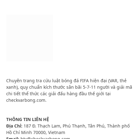
Chuyên trang tra cứu luật bóng đá FIFA hiện đại (VAR, thẻ
xanh), quy chuẩn kích thước sân bãi 5-7-11 người và giải mã
chi tiết thể thức các giải đấu hàng đầu thế giới tại
checkvarbong.com.
THÔNG TIN LIÊN HỆ
Địa Chỉ:
187 Đ. Thạch Lam, Phú Thạnh, Tân Phú, Thành phố
Hồ Chí Minh 70000, Vietnam
Email:
btv@checkvarbong.com