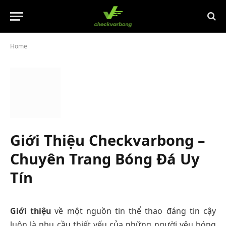
Home
Giới Thiệu Checkvarbong –
Chuyên Trang Bóng Đá Uy
Tín
Giới thiệu
về một nguồn tin thể thao đáng tin cậy
luôn là nhu cầu thiết yếu của những người yêu bóng